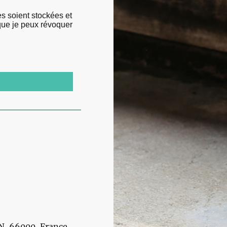
s soient stockées et
s que je peux révoquer
N, 66000, France